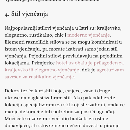
4. Stil vjenčanja
Najpopularniji stilovi vjenčanja u Istri su: kraljevsko,
elegantno, rustikalno, chic i
moderno vjenčanje
.
Elementi raznolikih stilova se ne mogu kombinirati u
istom vjenčanju, pa morate izabrati samo jedan stil
vjenčanja. Pojedini stilovi prevladavaju na pojedinim
lokacijama. Primjerice
hotel uz obalu je prilagođen za
kraljevsko ili elegantno vjenčanje
, dok je
agroturizam
savršen za rustikalno vjenčanje
.
Dekorater će koristiti boje, cvijeće, vaze i druge
ukrase da naglasi izabrani stil. Ako pak odaberete
lokaciju specijaliziranu za stil koji ste izabrali, onda će
manje dekoracije biti potrebno za postići ugoođaj.
Moći ćete rezervirati veći dio budžeta za ostale
dobavljače, ali istovremeno nećete dovesti u pitanje