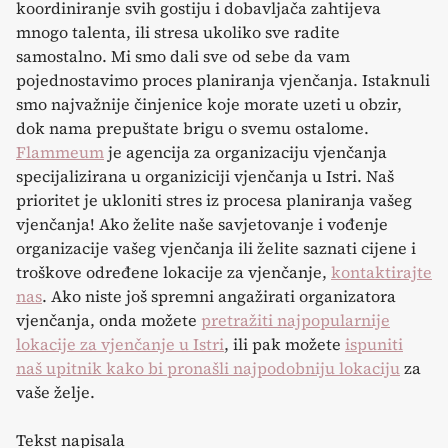
koordiniranje svih gostiju i dobavljača zahtijeva
mnogo talenta, ili stresa ukoliko sve radite
samostalno. Mi smo dali sve od sebe da vam
pojednostavimo proces planiranja vjenčanja. Istaknuli
smo najvažnije činjenice koje morate uzeti u obzir,
dok nama prepuštate brigu o svemu ostalome.
Flammeum
je agencija za organizaciju vjenčanja
specijalizirana u organiziciji vjenčanja u Istri. Naš
prioritet je ukloniti stres iz procesa planiranja vašeg
vjenčanja! Ako želite naše savjetovanje i vođenje
organizacije vašeg vjenčanja ili želite saznati cijene i
troškove određene lokacije za vjenčanje,
kontaktirajte
nas
. Ako niste još spremni angažirati organizatora
vjenčanja, onda možete
pretražiti najpopularnije
lokacije za vjenčanje u Istri
, ili pak možete
ispuniti
naš upitnik kako bi pronašli najpodobniju lokaciju
za
vaše želje.
Tekst napisala