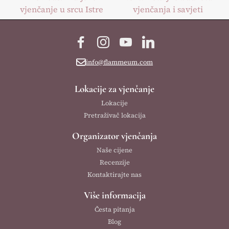
vjenčanje u srcu Istre
vjenčanja i savjeti
navigation
Facebook
Instagram
YouTube
LinkedIn
info@flammeum.com
Lokacije za vjenčanje
Lokacije
Pretraživač lokacija
Organizator vjenčanja
Naše cijene
Recenzije
Kontaktirajte nas
Više informacija
Česta pitanja
Blog