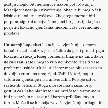
gostiju moglo biti nemoguće nakon potvrđivanja
lokacije vjenčanja. Otkazivanje lokacije bi moglo čak
iziskivati dodatne troškove. Zbog toga morate biti
potpuno sigurni u najveći mogući broj gostiju koji će
posjetiti lokaciju vjenčanja tijekom vaše ceremonije i
proslave.
Unutarnji kapacitet
lokacije za vjenčanje se mora
također uzeti u obzir, jer ne želite da gosti prenatrpaju
lokaciju u slučaju lošeg vremena. Imajte na umu da bi
dekorirani šator
mogao vrlo učinkovito riješiti vaše
probleme uslučaju kiše. Ali šator mora biti rezerviran
dovoljno vremena unaprijed. Veliki šatori, poput
šatora za vjenčanje nisu univerzalni. Postoje šatori
različitih veličina. Stoga morate imati jasan broj
gostiju čak i ako planirate unajmiti šator. Šator mora
biti postavljen na ravan ili barem približno ravan
teren. Može li se lokacija za vaše vjenčanje prilagoditi