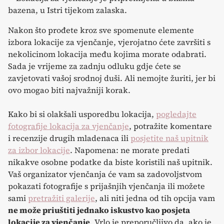
Nakon što prođete kroz sve spomenute elemente
izbora lokacije za vjenčanje, vjerojatno ćete završiti s
nekolicinom lokacija među kojima morate odabrati.
Sada je vrijeme za zadnju odluku gdje ćete se
zavjetovati vašoj srodnoj duši. Ali nemojte žuriti, jer bi
ovo mogao biti najvažniji korak.
Kako bi si olakšali usporedbu lokacija,
pogledajte
fotografije lokacija za vjenčanje
, potražite komentare
i recenzije drugih mladenaca ili
posjetite naš upitnik
za izbor lokacije
. Napomena: ne morate predati
nikakve osobne podatke da biste koristili naš upitnik.
Vaš organizator vjenčanja će vam sa zadovoljstvom
pokazati fotografije s prijašnjih vjenčanja ili možete
sami
pretražiti galerije
, ali niti jedna od tih opcija vam
ne može priuštiti jednako iskustvo kao posjeta
lokacije za vjenčanje
. Vrlo je preporučljivo da, ako je