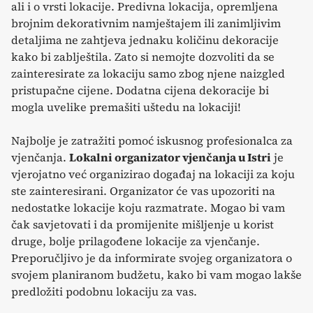
ali i o vrsti lokacije. Predivna lokacija, opremljena
brojnim dekorativnim namještajem ili zanimljivim
detaljima ne zahtjeva jednaku količinu dekoracije
kako bi zablještila. Zato si nemojte dozvoliti da se
zainteresirate za lokaciju samo zbog njene naizgled
pristupačne cijene. Dodatna cijena dekoracije bi
mogla uvelike premašiti uštedu na lokaciji!
Najbolje je zatražiti pomoć iskusnog profesionalca za
vjenčanja.
Lokalni organizator vjenčanja u Istri
je
vjerojatno već organizirao događaj na lokaciji za koju
ste zainteresirani. Organizator će vas upozoriti na
nedostatke lokacije koju razmatrate. Mogao bi vam
čak savjetovati i da promijenite mišljenje u korist
druge, bolje prilagođene lokacije za vjenčanje.
Preporučljivo je da informirate svojeg organizatora o
svojem planiranom budžetu, kako bi vam mogao lakše
predložiti podobnu lokaciju za vas.