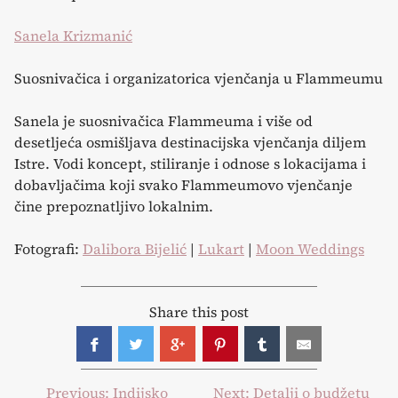
Sanela Krizmanić
Suosnivačica i organizatorica vjenčanja u Flammeumu
Sanela je suosnivačica Flammeuma i više od
desetljeća osmišljava destinacijska vjenčanja diljem
Istre. Vodi koncept, stiliranje i odnose s lokacijama i
dobavljačima koji svako Flammeumovo vjenčanje
čine prepoznatljivo lokalnim.
Fotografi:
Dalibora Bijelić
|
Lukart
|
Moon Weddings
Share this post
Post
Previous:
Indijsko
Next:
Detalji o budžetu