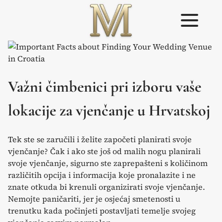
Skip
to
content
Weddings in
Vjenčanje u
Croatia –
Istri
Flammeum
Važni čimbenici pri izboru vaše
lokacije za vjenčanje u Hrvatskoj
Tek ste se zaručili i želite započeti planirati svoje
vjenčanje? Čak i ako ste još od malih nogu planirali
svoje vjenčanje, sigurno ste zaprepašteni s količinom
različitih opcija i informacija koje pronalazite i ne
znate otkuda bi krenuli organizirati svoje vjenčanje.
Nemojte paničariti, jer je osjećaj smetenosti u
trenutku kada počinjeti postavljati temelje svojeg