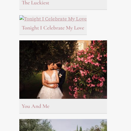
The Luckiest
Tonight I Celebrate My Love
You And Me