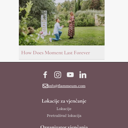
How Does Moment Last Forever
Facebook
Instagram
YouTube
LinkedIn
info@flammeum.com
Lokacije za vjenčanje
Lokacije
Pretraživač lokacija
Organizator vjenčanja