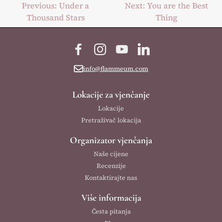
Post
Previous:
Under a
Next:
You are the Best
Thousand Stars
Thing
navigation
Facebook
Instagram
YouTube
LinkedIn
info@flammeum.com
Lokacije za vjenčanje
Lokacije
Pretraživač lokacija
Organizator vjenčanja
Naše cijene
Recenzije
Kontaktirajte nas
Više informacija
Česta pitanja