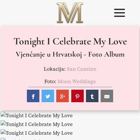
Skip
to
content
Weddings in
Vjenčanje u
Tonight I Celebrate My Love
Croatia –
Istri
Flammeum
Vjenčanje u Hrvatskoj - Foto Album
Lokacija:
San Canzian
Foto:
Moon Weddings