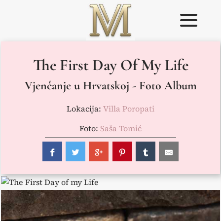
Skip
to
content
Weddings in
Vjenčanje u
The First Day Of My Life
Croatia –
Istri
Flammeum
Vjenčanje u Hrvatskoj - Foto Album
Lokacija:
Villa Poropati
Foto:
Saša Tomić