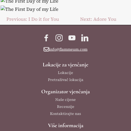
Post
Previous:
I Do it for You
Next:
Adore You
navigation
Facebook
Instagram
YouTube
LinkedIn
info@flammeum.com
Lokacije za vjenčanje
Lokacije
Pretraživač lokacija
Organizator vjenčanja
Naše cijene
Recenzije
Kontaktirajte nas
Više informacija