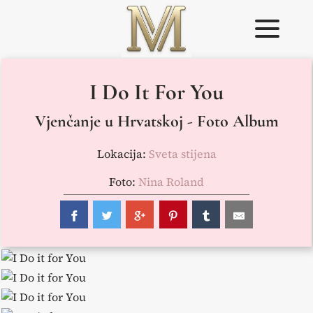
Skip
to
content
Weddings in
Vjenčanje u
I Do It For You
Croatia –
Istri
Flammeum
Vjenčanje u Hrvatskoj - Foto Album
Lokacija:
Sveta stijena
Foto:
Nina Roland