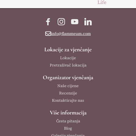
Life
navigation
Facebook
Instagram
YouTube
LinkedIn
info@flammeum.com
Lokacije za vjenčanje
Lokacije
Pretraživač lokacija
Organizator vjenčanja
Naše cijene
Recenzije
Kontaktirajte nas
Više informacija
Česta pitanja
Blog
Galerija vjenčanja