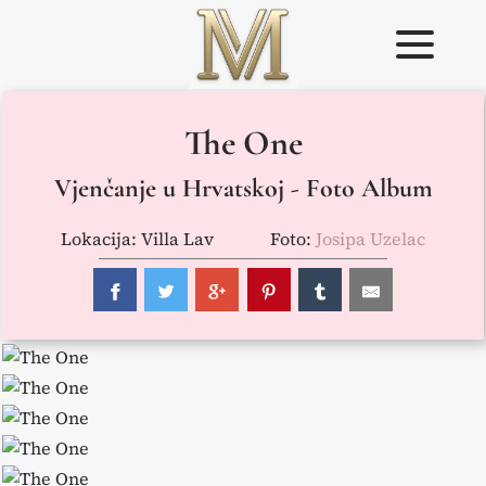
Skip
to
content
Weddings in
Vjenčanje u
The One
Croatia –
Istri
Flammeum
Vjenčanje u Hrvatskoj - Foto Album
Lokacija: Villa Lav
Foto:
Josipa Uzelac