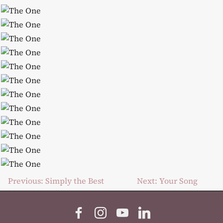
Post
Previous:
Simply the Best
Next:
Your Song
navigation
Facebook
Instagram
YouTube
LinkedIn