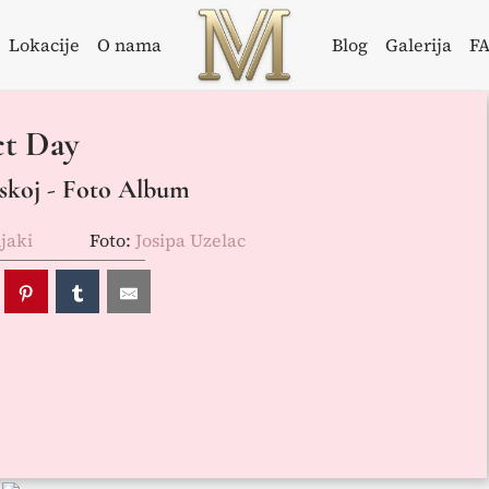
Lokacije
O nama
Blog
Galerija
F
Weddings in
Vjenčanje u
ct Day
Croatia –
Istri
Flammeum
skoj - Foto Album
jaki
Foto:
Josipa Uzelac